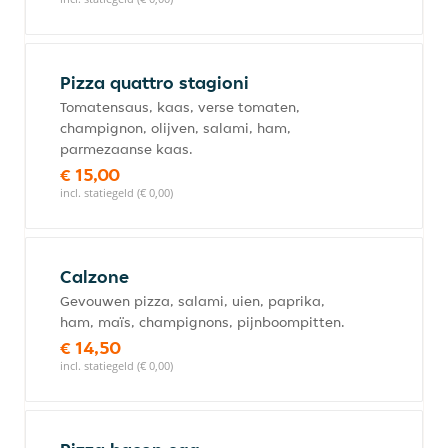
Pizza quattro stagioni
Tomatensaus, kaas, verse tomaten,
champignon, olijven, salami, ham,
parmezaanse kaas.
€ 15,00
incl. statiegeld (€ 0,00)
Calzone
Gevouwen pizza, salami, uien, paprika,
ham, maïs, champignons, pijnboompitten.
€ 14,50
incl. statiegeld (€ 0,00)