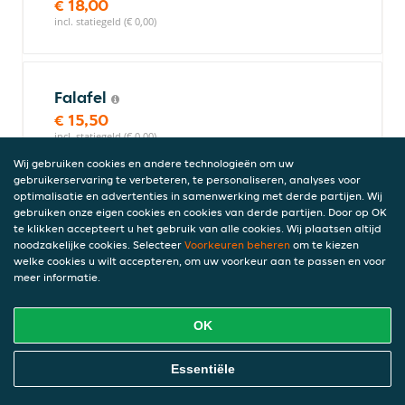
€ 18,00
incl. statiegeld (€ 0,00)
Falafel
€ 15,50
incl. statiegeld (€ 0,00)
Wij gebruiken cookies en andere technologieën om uw
gebruikerservaring te verbeteren, te personaliseren, analyses voor
optimalisatie en advertenties in samenwerking met derde partijen. Wij
Turkse pizza's
gebruiken onze eigen cookies en cookies van derde partijen. Door op OK
Turkse pizza is niet vegetarisch.
te klikken accepteert u het gebruik van alle cookies. Wij plaatsen altijd
noodzakelijke cookies. Selecteer
Voorkeuren beheren
om te kiezen
welke cookies u wilt accepteren, om uw voorkeur aan te passen en voor
meer informatie.
Turkse pizza met kipfilet
€ 11,50
OK
incl. statiegeld (€ 0,00)
Online Eten Bestellen
Essentiële