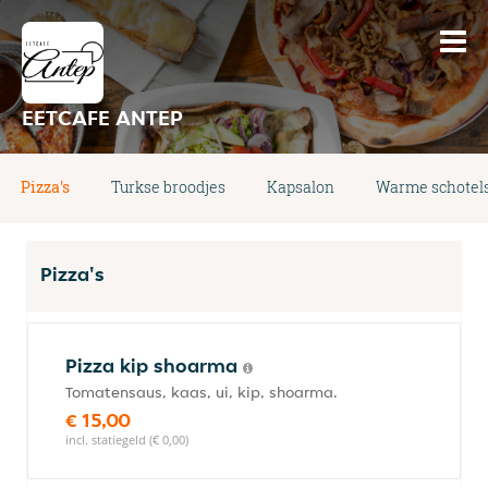
EETCAFE ANTEP
Pizza's
Turkse broodjes
Kapsalon
Warme schotel
Pizza's
Pizza kip shoarma
Tomatensaus, kaas, ui, kip, shoarma.
€ 15,00
incl. statiegeld (€ 0,00)