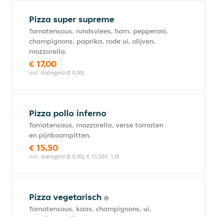
Pizza super supreme
Tomatensaus, rundsvlees, ham, pepperoni,
champignons, paprika, rode ui, olijven,
mozzarella.
€ 17,00
incl. statiegeld (€ 0,00)
Pizza pollo inferno
Tomatensaus, mozzarella, verse tomaten
en pijnboompitten.
€ 15,50
incl. statiegeld (€ 0,00), € 15,50/l, 1,0l
Pizza vegetarisch
Tomatensaus, kaas, champignons, ui,